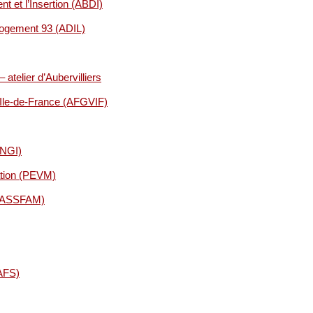
t et l’Insertion (ABDI)
 logement 93 (ADIL)
atelier d’Aubervilliers
’Ile-de-France (AFGVIF)
ANGI)
iation (PEVM)
s (ASSFAM)
 AFS)