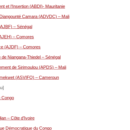
 et l’Insertion (ABDI)- Mauritanie
e Diangounté Camara (ADVDC) – Mali
 (AJBF) – Sénégal
 (AJEH) – Comores
nce (AJDF) – Comores
e de Niangana-Thiedel – Sénégal
pement de Sirimoulou (APDS) – Mali
ndjomekwet (ASVIFO) – Cameroun
u]
u Congo
an – Côte d’Ivoire
que Démocratique du Congo