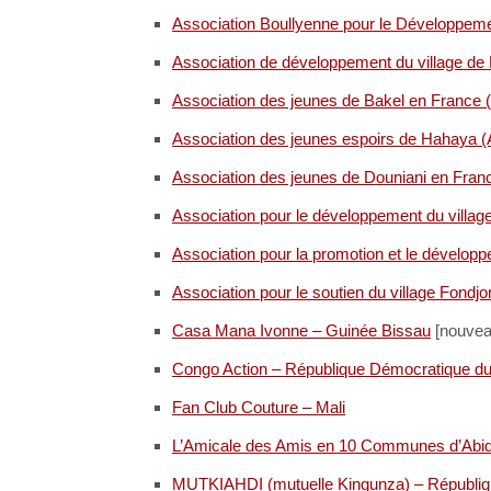
Association Boullyenne pour le Développement
Association de développement du village d
Association des jeunes de Bakel en France
Association des jeunes espoirs de Hahaya
Association des jeunes de Douniani en Fra
Association pour le développement du villag
Association pour la promotion et le dévelop
Association pour le soutien du village Fo
Casa Mana Ivonne – Guinée Bissau
[nouvea
Congo Action – République Démocratique d
Fan Club Couture – Mali
L’Amicale des Amis en 10 Communes d’Abidj
MUTKIAHDI (mutuelle Kingunza) – Républi