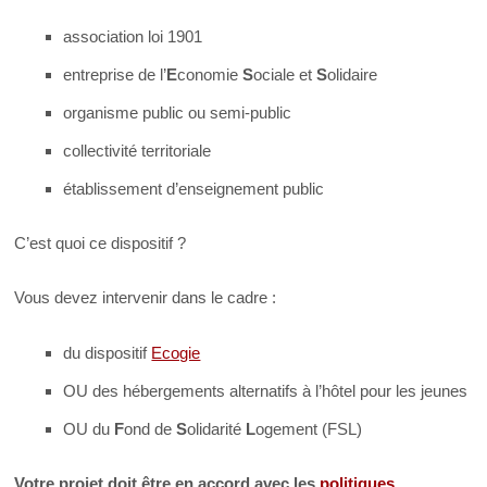
association loi 1901
entreprise de l’
E
conomie
S
ociale et
S
olidaire
organisme public ou semi-public
collectivité territoriale
établissement d’enseignement public
C’est quoi ce dispositif ?
Vous devez intervenir dans le cadre :
du dispositif
Ecogie
OU des hébergements alternatifs à l’hôtel pour les jeunes
OU du
F
ond de
S
olidarité
L
ogement (FSL)
Votre projet doit être en accord avec les
politiques